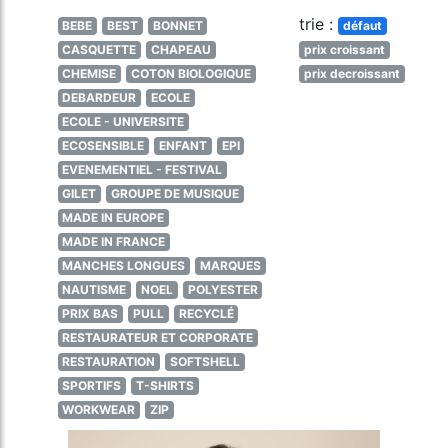
trie :
BEBE
BEST
BONNET
défaut
CASQUETTE
CHAPEAU
prix croissant
CHEMISE
COTON BIOLOGIQUE
prix decroissant
DEBARDEUR
ECOLE
ECOLE - UNIVERSITE
ECOSENSIBLE
ENFANT
EPI
EVENEMENTIEL - FESTIVAL
GILET
GROUPE DE MUSIQUE
MADE IN EUROPE
MADE IN FRANCE
MANCHES LONGUES
MARQUES
NAUTISME
NOEL
POLYESTER
PRIX BAS
PULL
RECYCLÉ
RESTAURATEUR ET CORPORATE
RESTAURATION
SOFTSHELL
SPORTIFS
T-SHIRTS
WORKWEAR
ZIP