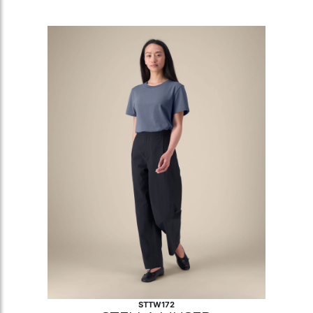
STTW172