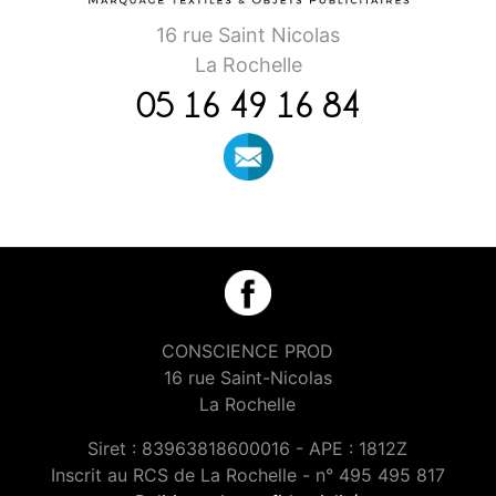
16 rue Saint Nicolas
La Rochelle
05 16 49 16 84
CONSCIENCE PROD
16 rue Saint-Nicolas
La Rochelle
Siret : 83963818600016 - APE : 1812Z
Inscrit au RCS de La Rochelle - n° 495 495 817