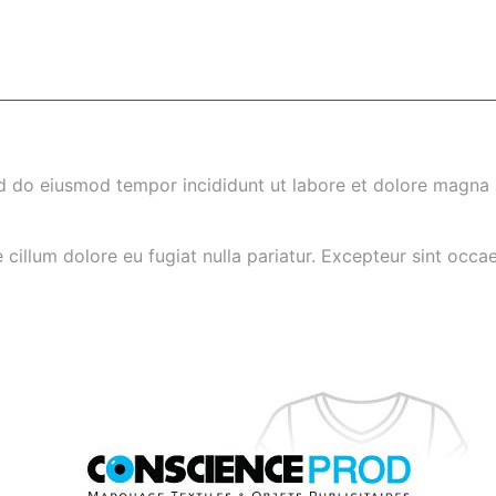
ed do eiusmod tempor incididunt ut labore et dolore magna 
e cillum dolore eu fugiat nulla pariatur. Excepteur sint occa