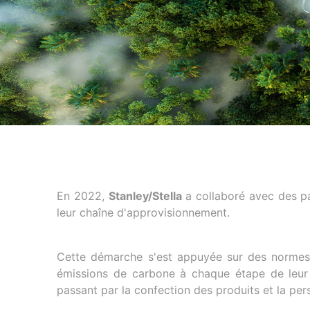
En 2022,
Stanley/Stella
a collaboré avec des pa
leur chaîne d'approvisionnement.
Cette démarche s'est appuyée sur des normes
émissions de carbone à chaque étape de leur 
passant par la confection des produits et la perso