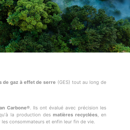
 de gaz à effet de serre
(GES) tout au long de
lan Carbone®
. Ils ont évalué avec précision les
squ'à la production des
matières recyclées
, en
r les consommateurs et enfin leur fin de vie.