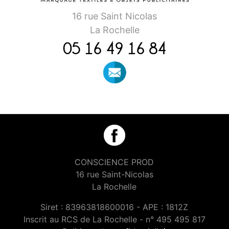
16 rue Saint Nicolas
La Rochelle
05 16 49 16 84
CONSCIENCE PROD
16 rue Saint-Nicolas
La Rochelle
Siret : 83963818600016 - APE : 1812Z
Inscrit au RCS de La Rochelle - n° 495 495 817