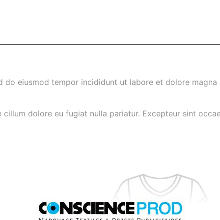
ed do eiusmod tempor incididunt ut labore et dolore magna 
e cillum dolore eu fugiat nulla pariatur. Excepteur sint occa