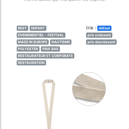
trie :
BEST
ENFANT
défaut
EVENEMENTIEL - FESTIVAL
prix croissant
MADE IN EUROPE
NAUTISME
prix decroissant
POLYESTER
PRIX BAS
RESTAURATEUR ET CORPORATE
RESTAURATION