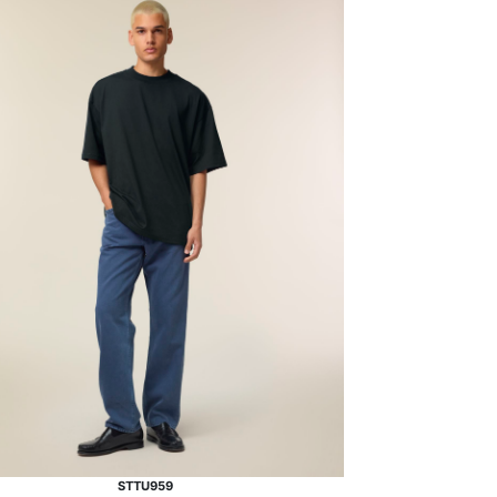
STTU959