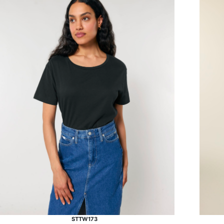
STTW173