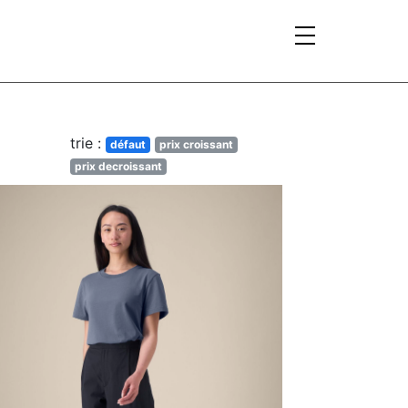
trie :
défaut
prix croissant
prix decroissant