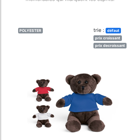
trie :
POLYESTER
défaut
prix croissant
prix decroissant