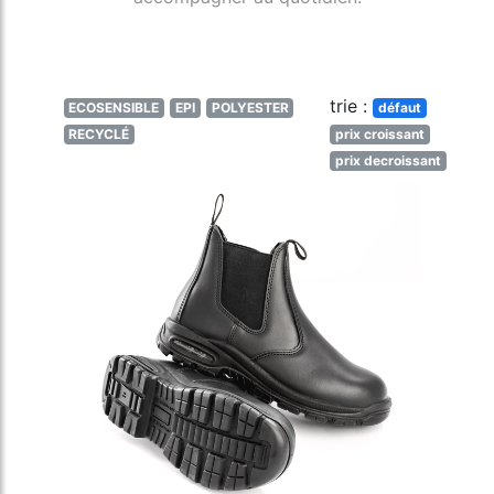
trie :
ECOSENSIBLE
EPI
POLYESTER
défaut
RECYCLÉ
prix croissant
prix decroissant