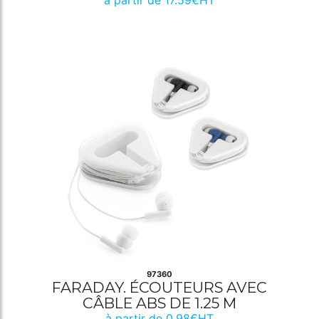
à partir de 17.59€HT
97360
FARADAY. ÉCOUTEURS AVEC
CÂBLE ABS DE 1.25 M
à partir de 0.98€HT