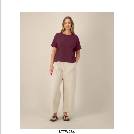
STTW264