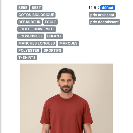
trie :
BEBE
BEST
défaut
COTON BIOLOGIQUE
prix croissant
DEBARDEUR
ECOLE
prix decroissant
ECOLE - UNIVERSITE
ECOSENSIBLE
ENFANT
MANCHES LONGUES
MARQUES
POLYESTER
SPORTIFS
T-SHIRTS