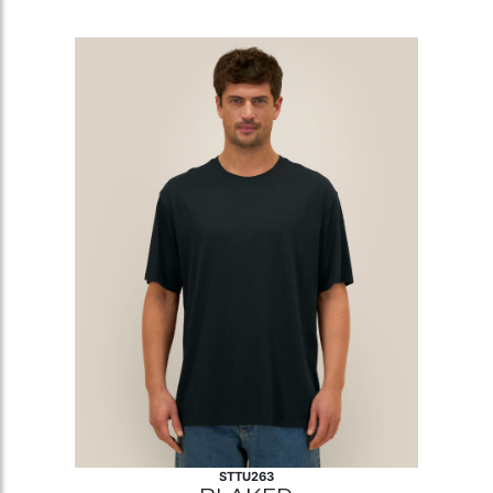
STTU263