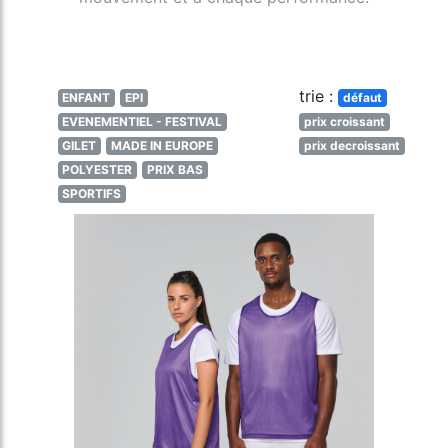
trie :
ENFANT
EPI
défaut
EVENEMENTIEL - FESTIVAL
prix croissant
GILET
MADE IN EUROPE
prix decroissant
POLYESTER
PRIX BAS
SPORTIFS