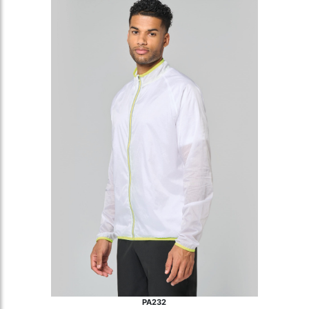
PA232