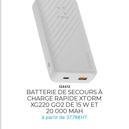
124412
BATTERIE DE SECOURS À
CHARGE RAPIDE XTORM
XG220 GO2 DE 15 W ET
20 000 MAH
à partir de 37.78€HT