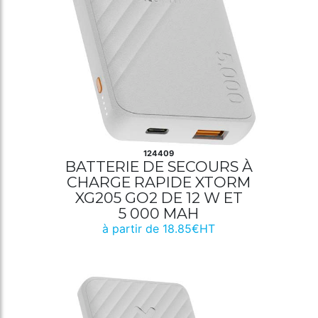
124409
BATTERIE DE SECOURS À
CHARGE RAPIDE XTORM
XG205 GO2 DE 12 W ET
5 000 MAH
à partir de 18.85€HT