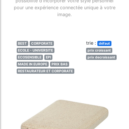
possibilité d'incorporer votre style personnel
pour une expérience connectée unique à votre
image.
trie :
BEST
CORPORATE
défaut
ECOLE - UNIVERSITE
prix croissant
ECOSENSIBLE
EPI
prix decroissant
MADE IN EUROPE
PRIX BAS
RESTAURATEUR ET CORPORATE