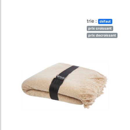
trie :
défaut
prix croissant
prix decroissant