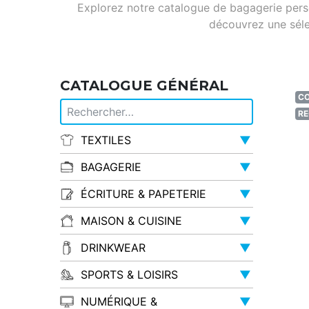
Explorez notre catalogue de bagagerie person
découvrez une sél
CATALOGUE GÉNÉRAL
CO
R
TEXTILES
▼
BAGAGERIE
▼
ÉCRITURE & PAPETERIE
▼
MAISON & CUISINE
▼
DRINKWEAR
▼
SPORTS & LOISIRS
▼
NUMÉRIQUE &
▼