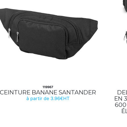
119967
CEINTURE BANANE SANTANDER
DE
EN 
à partir de 3.96€HT
600
É