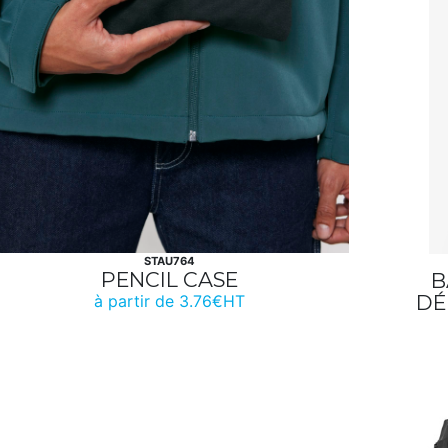
STAU764
PENCIL CASE
B
DÉ
à partir de 3.76€HT