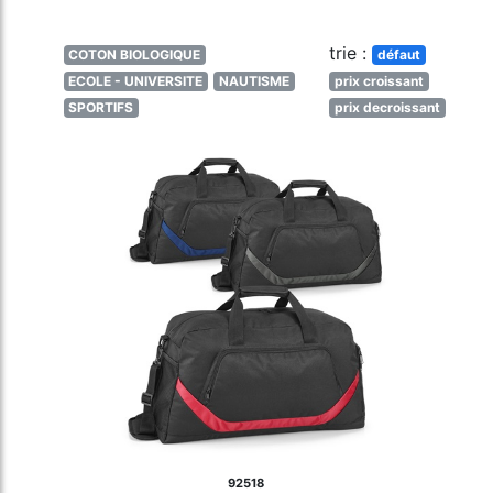
trie :
COTON BIOLOGIQUE
défaut
ECOLE - UNIVERSITE
NAUTISME
prix croissant
SPORTIFS
prix decroissant
92518