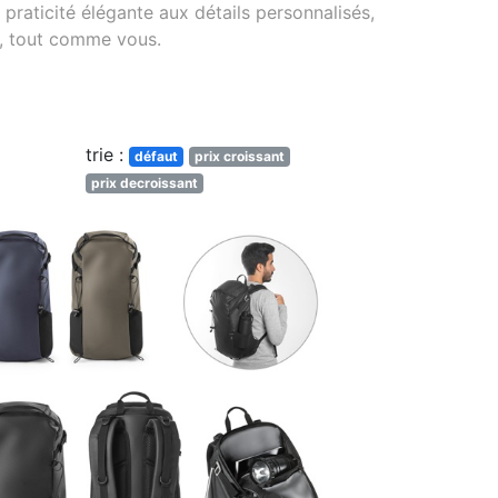
praticité élégante aux détails personnalisés,
, tout comme vous.
trie :
défaut
prix croissant
prix decroissant