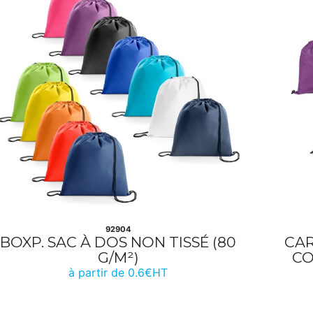
92904
BOXP. SAC À DOS NON TISSÉ (80
CAR
G/M²)
CO
à partir de 0.6€HT