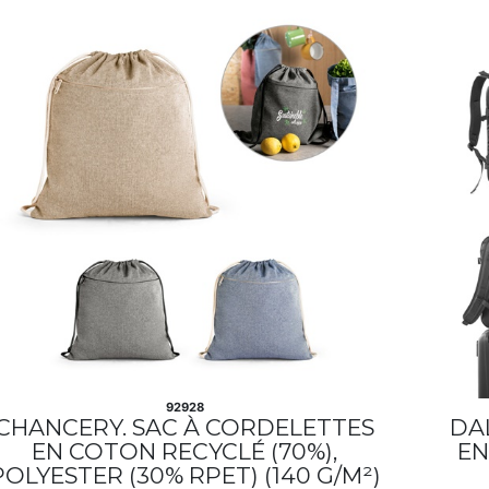
92928
CHANCERY. SAC À CORDELETTES
DA
EN COTON RECYCLÉ (70%),
EN
POLYESTER (30% RPET) (140 G/M²)